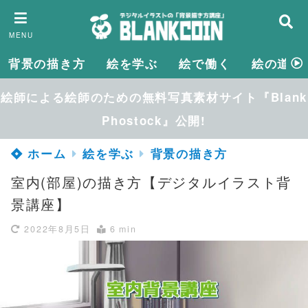
MENU
背景の描き方
絵を学ぶ
絵で働く
絵の道具
絵師による絵師のための無料写真素材サイト『Blank
Phostock』公開!
ホーム
絵を学ぶ
背景の描き方
室内(部屋)の描き方【デジタルイラスト背
景講座】
2022年8月5日
6 min