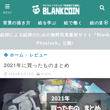
MENU
背景の描き方
絵を学ぶ
絵で働く
絵の道具
絵師による絵師のための無料写真素材サイト『Blank
Phostock』公開!
ホーム
レビュー
2021年に買ったものまとめ
2022年3月13日
5 min