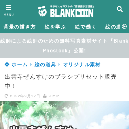
MENU
背景の描き方
絵を学ぶ
絵で働く
絵の道具
絵師による絵師のための無料写真素材サイト『Blank
Phostock』公開!
ホーム
絵の道具
オリジナル素材
出雲寺ぜんすけのブラシプリセット販売
中！
2022年9月12日
9 min