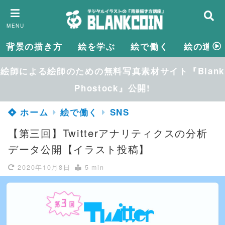
MENU
背景の描き方
絵を学ぶ
絵で働く
絵の道具
絵師による絵師のための無料写真素材サイト『Blank
Phostock』公開!
ホーム
絵で働く
SNS
【第三回】Twitterアナリティクスの分析
データ公開【イラスト投稿】
2020年10月8日
5 min