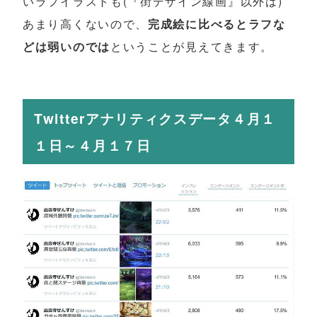
いラフイラストも(『街デザイン線画』以外は)
あまり高くないので、
完成絵に比べるとラフな
どは弱いのでは
ということが見えてきます。
Twitterアナリティクスデータ４月１
１日～４月１７日