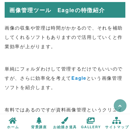
画像管理ツール Eagleの特徴紹介
画像の収集や管理は時間がかかるので、それを補助
してくれるソフトもありますので活用していくと作
業効率が上がります。
単純にフォルダわけして管理するだけでもいいので
すが、さらに効率化を考えて
Eagle
という画像管理
ソフトを紹介します。
有料ではあるのですが資料画像管理というクリエイ
ターにとっては重要かつ頻繁に利用するものなので
ホーム
背景講座
お絵描き道具
GALLERY
サイトマップ
有益だと思います。