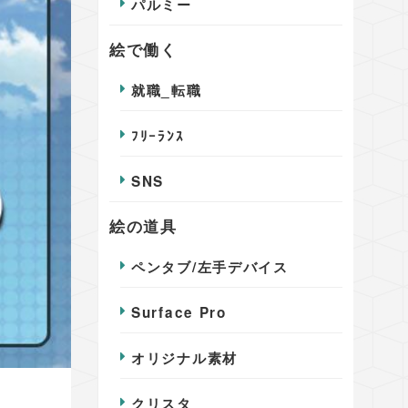
パルミー
絵で働く
就職_転職
ﾌﾘｰﾗﾝｽ
SNS
絵の道具
ペンタブ/左手デバイス
Surface Pro
オリジナル素材
クリスタ