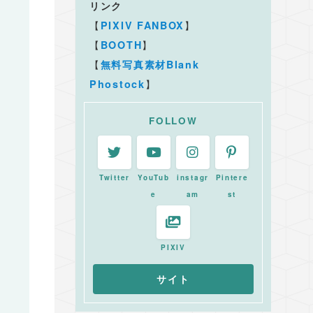
リンク
【
】
PIXIV FANBOX
【
】
BOOTH
【
無料写真素材Blank
】
Phostock
FOLLOW
Twitter
YouTub
instagr
Pintere
e
am
st
PIXIV