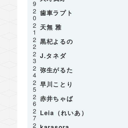
歯車ラプト
天無 雅
黒杞よるの
J.タネダ
弥生がるた
早川ことり
赤井ちゃば
Leia（れいあ）
karasora