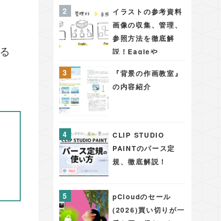
PAINT PRO/EX版
イラストの参考資料
シーンを彩る背景・
画像の収集、管理、
アイテム48
参照方法を徹底解
る
説！Eagleや
PureRefを用いた効
『背景の作画教室』
果的な手法
の内容紹介
CLIP STUDIO
PAINTのパース定
規、徹底解説！
pCloudのセール
(2026)買い切りが一