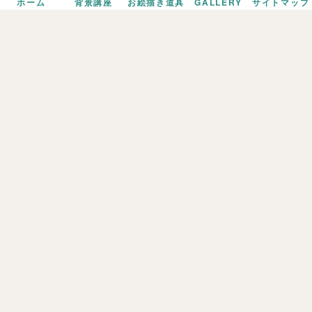
ホーム
背景講座
お絵描き道具
GALLERY
サイトマップ
07/
B!
PIXIV
ホーム
サイトマップ
プロフィール
プライバシーポリシー
GALLERY
お問い合わせ
背景の描き方
© BLANK COIN All rights reserved.