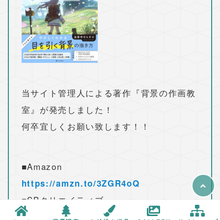
当サイト管理人による著作『背景の作画教
室』が発売しました！
何卒宜しくお願い致します！！
■Amazon
https://amzn.to/3ZGR4oQ
■SBクリエイティブ
https://www.sbcr.jp/product/48156269