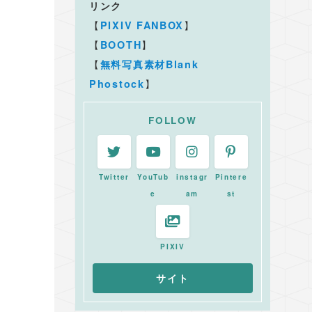
リンク
【
】
PIXIV FANBOX
【
】
BOOTH
【
無料写真素材Blank
】
Phostock
FOLLOW
Twitter
YouTub
instagr
Pintere
e
am
st
PIXIV