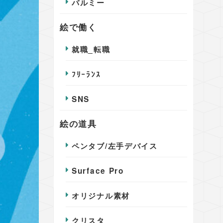
パルミー
絵で働く
就職_転職
ﾌﾘｰﾗﾝｽ
SNS
絵の道具
ペンタブ/左手デバイス
Surface Pro
オリジナル素材
クリスタ