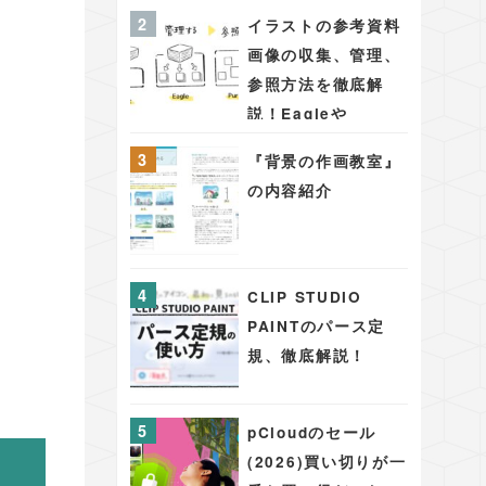
PAINT PRO/EX版
イラストの参考資料
シーンを彩る背景・
画像の収集、管理、
アイテム48
参照方法を徹底解
説！Eagleや
PureRefを用いた効
『背景の作画教室』
果的な手法
の内容紹介
CLIP STUDIO
PAINTのパース定
規、徹底解説！
pCloudのセール
(2026)買い切りが一