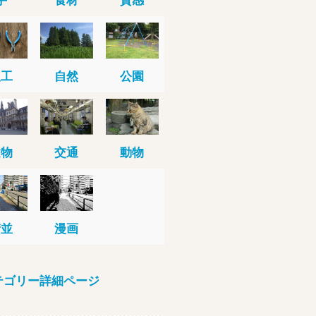
人工
自然
公園
建物
交通
動物
街並
漫画
テゴリー詳細ページ