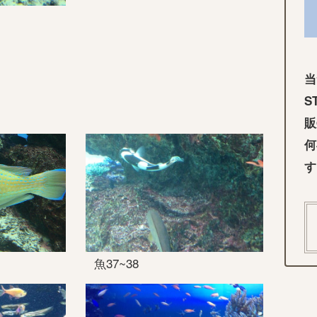
当
S
販
何
す
魚37~38