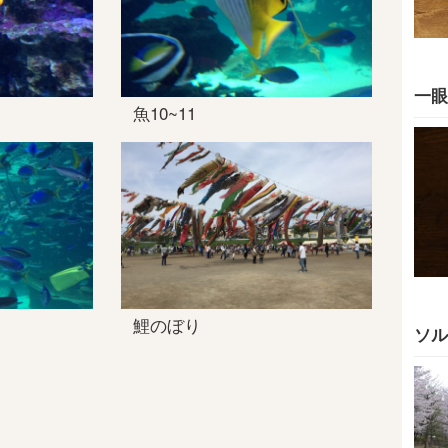
一眼
魚10~11
鯉のぼり
ソル