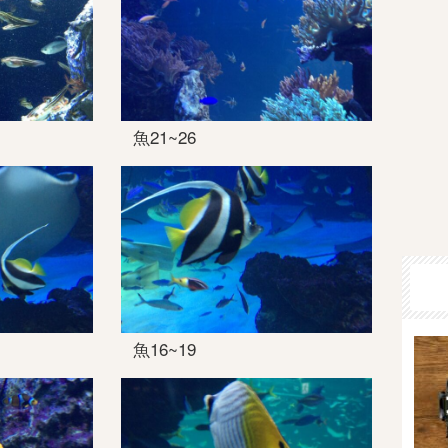
魚21~26
魚16~19