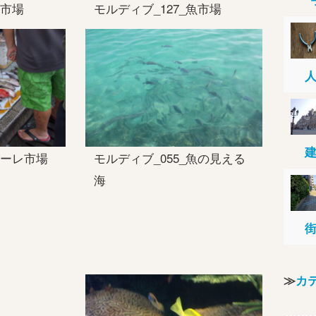
魚市場
モルディブ_127_魚市場
マーレ市場
モルディブ_055_魚の見える
海
≫
カ