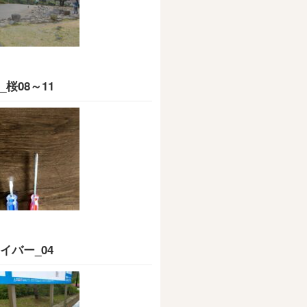
_桜08～11
イバー_04