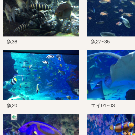
魚36
魚27~35
魚20
エイ01~03