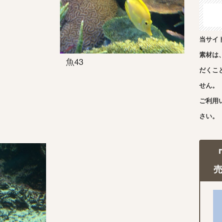
当サイ
素材は
魚43
だくこ
せん。
ご利用
さい。