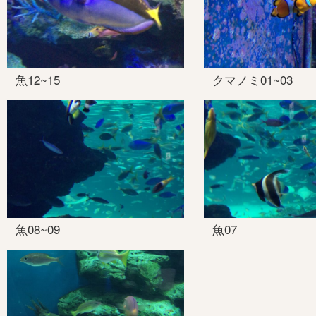
魚12~15
クマノミ01~03
魚08~09
魚07