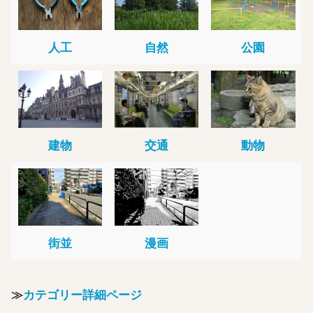
人工
自然
公園
建物
交通
動物
街並
漫画
≫
カテゴリー詳細ページ