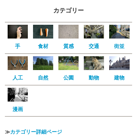
カテゴリー
手
食材
質感
交通
街並
人工
自然
公園
動物
建物
漫画
≫
カテゴリー詳細ページ