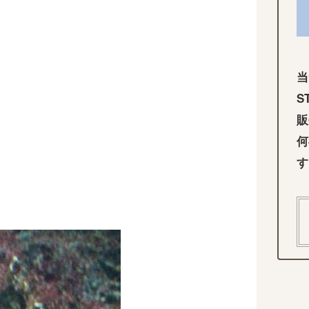
当
S
販
何
す