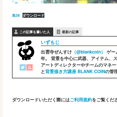
魚38
ダウンロード
この記事を書いた人
最新の記事
いずもじ
出雲寺ぜんすけ
（‎@blankcoin）
ゲー
年。 背景を中心に武器、アイテム、ス
アートディレクターやチームのマネー
と
背景描き方講座 BLANK COIN
の管理
ダウンロードいただく際には
ご利用規約
をご覧くだ