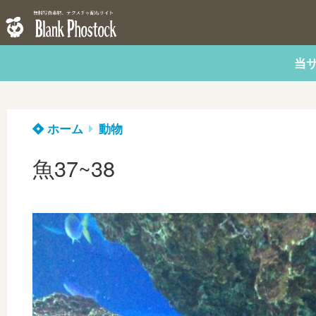
当
ホーム
動物
魚37~38