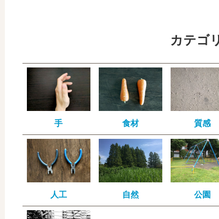
カテゴ
手
食材
質感
人工
自然
公園