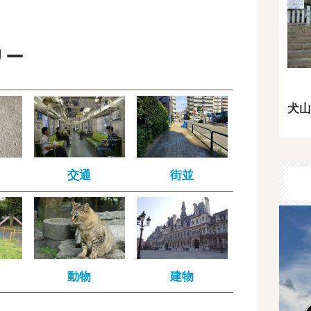
リー
犬山
交通
街並
動物
建物