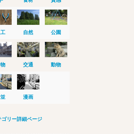
人工
自然
公園
建物
交通
動物
街並
漫画
テゴリー詳細ページ