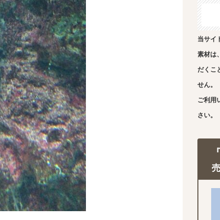
当サイ
素材は
だくこ
せん。
ご利用
さい。