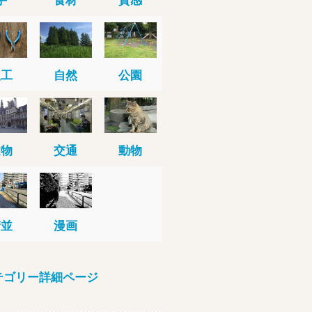
人工
自然
公園
建物
交通
動物
街並
漫画
テゴリー詳細ページ