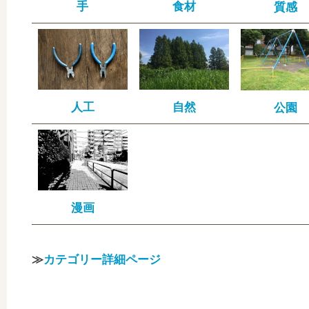
手
食材
質感
人工
自然
公園
漫画
≫
カテゴリー詳細ページ