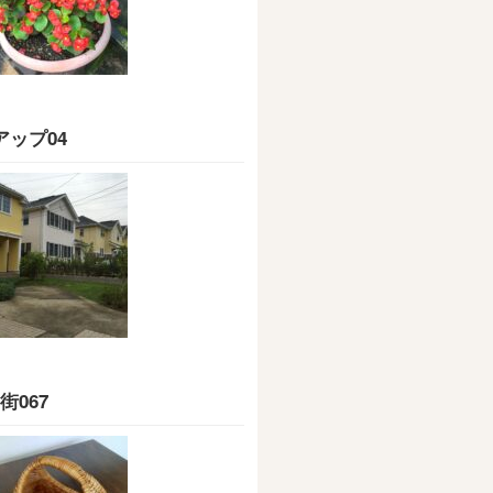
アップ04
街067