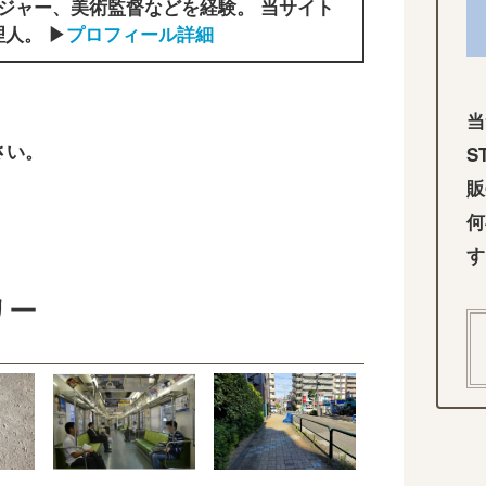
ジャー、美術監督などを経験。 当サイト
人。 ▶
プロフィール詳細
当
さい。
S
販
何
す
リー