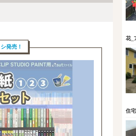
花_
ブラシ発売！
住宅