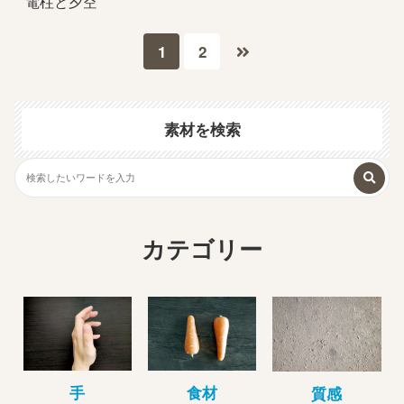
電柱と夕空
1
2
素材を検索
カテゴリー
手
食材
質感