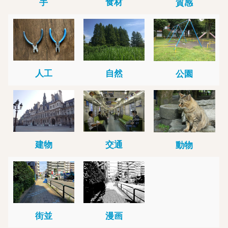
手
食材
質感
人工
自然
公園
建物
交通
動物
街並
漫画