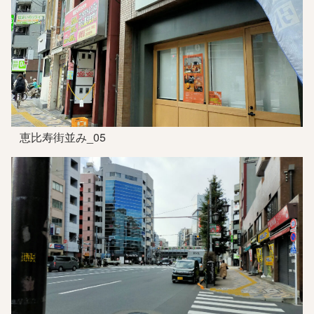
恵比寿街並み_05