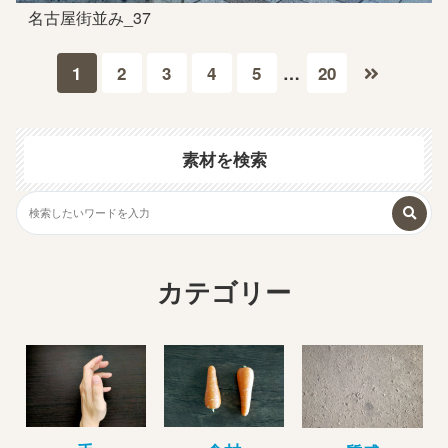
名古屋街並み_37
1
2
3
4
5
…
20
素材を検索
カテゴリー