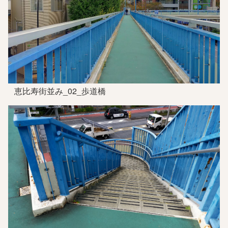
恵比寿街並み_02_歩道橋