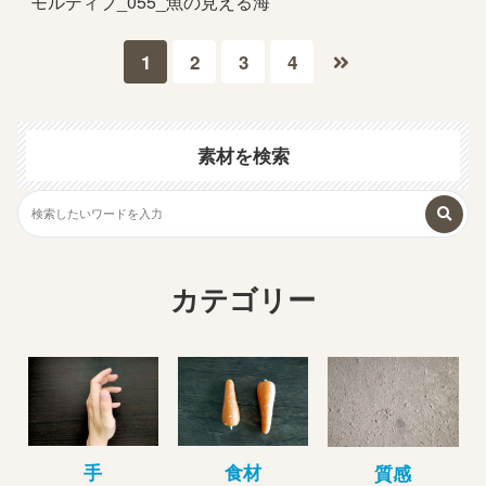
モルディブ_055_魚の見える海
1
2
3
4
素材を検索
カテゴリー
手
食材
質感