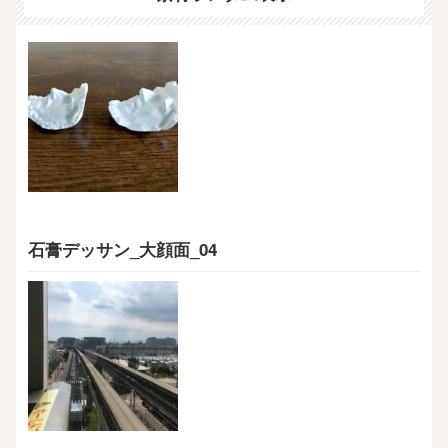
石膏デッサン_大顔面_04