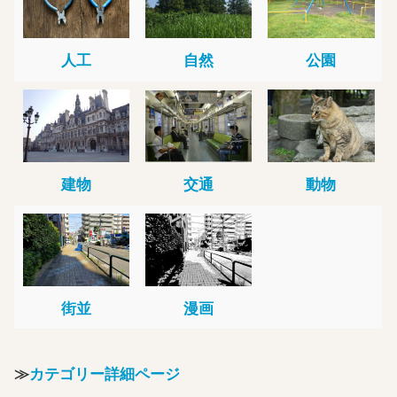
人工
自然
公園
建物
交通
動物
街並
漫画
≫
カテゴリー詳細ページ