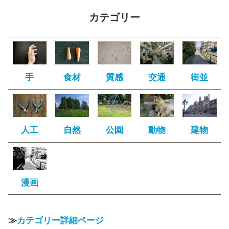
カテゴリー
手
食材
質感
交通
街並
人工
自然
公園
動物
建物
漫画
≫
カテゴリー詳細ページ