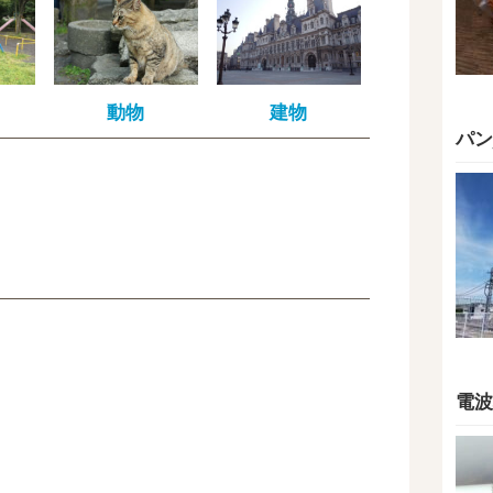
動物
建物
パン
電波