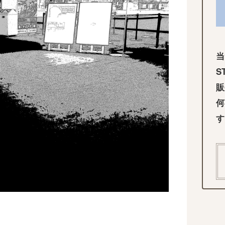
当
S
販
何
す