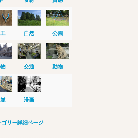
人工
自然
公園
建物
交通
動物
街並
漫画
テゴリー詳細ページ