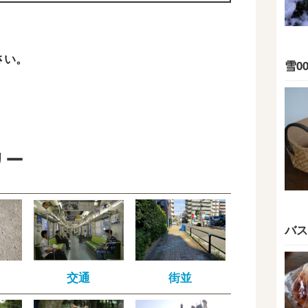
さい。
雪00
リー
バス
交通
街並