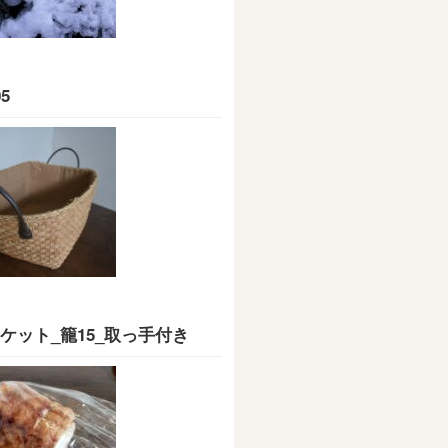
5
ケット_籠15_取っ手付き