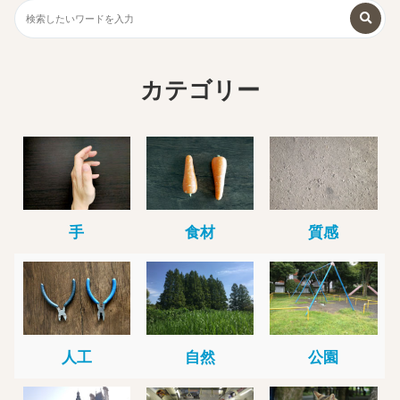
カテゴリー
手
食材
質感
人工
自然
公園