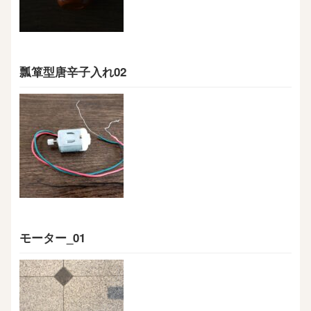
瓢箪型唐辛子入れ02
モーター_01