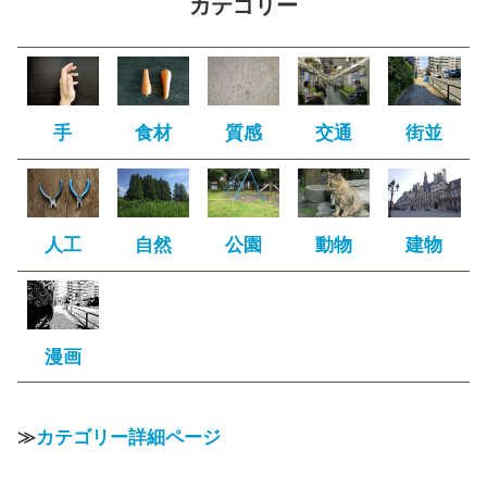
カテゴリー
手
食材
質感
交通
街並
人工
自然
公園
動物
建物
漫画
≫
カテゴリー詳細ページ