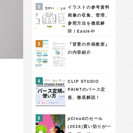
PAINT PRO/EX版
イラストの参考資料
シーンを彩る背景・
画像の収集、管理、
アイテム48
参照方法を徹底解
説！Eagleや
PureRefを用いた効
『背景の作画教室』
果的な手法
の内容紹介
CLIP STUDIO
PAINTのパース定
規、徹底解説！
pCloudのセール
(2026)買い切りが一