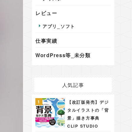
レビュー
アプリ_ソフト
仕事実績
WordPress等_未分類
人気記事
【改訂版発売】デジ
タルイラストの「背
景」描き方事典
CLIP STUDIO