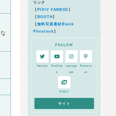
リンク
【
】
PIXIV FANBOX
【
】
BOOTH
【
無料写真素材Blank
】
Phostock
的な
FOLLOW
Twitter
YouTub
instagr
Pintere
e
am
st
PIXIV