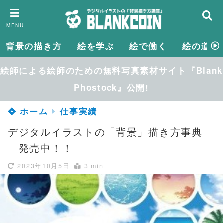
MENU
背景の描き方
絵を学ぶ
絵で働く
絵の道具
絵師による絵師のための無料写真素材サイト『Blank
Phostock』公開!
ホーム
仕事実績
デジタルイラストの「背景」描き方事典
発売中！！
2023年10月5日
3 min