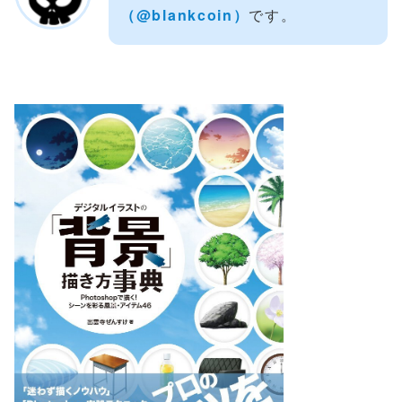
（‎@blankcoin）
です。