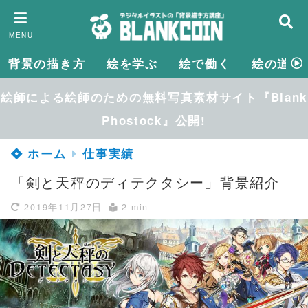
MENU
背景の描き方
絵を学ぶ
絵で働く
絵の道具
絵師による絵師のための無料写真素材サイト『Blank
Phostock』公開!
ホーム
仕事実績
「剣と天秤のディテクタシー」背景紹介
2019年11月27日
2 min