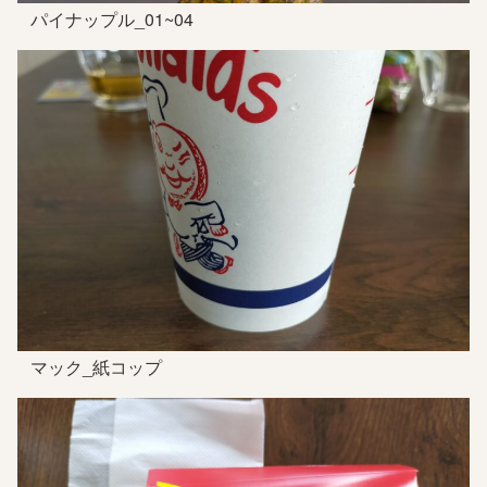
パイナップル_01~04
マック_紙コップ