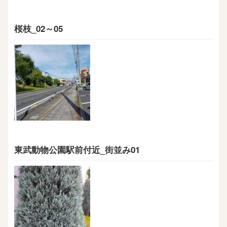
桜枝_02～05
東武動物公園駅前付近_街並み01