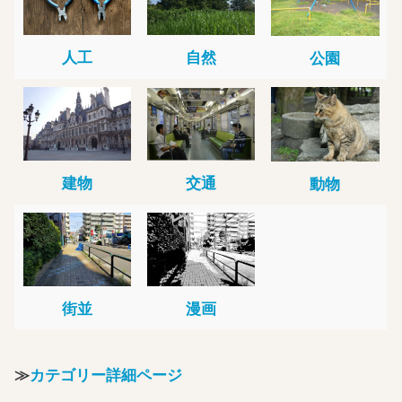
人工
自然
公園
建物
交通
動物
街並
漫画
≫
カテゴリー詳細ページ