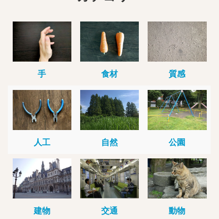
手
食材
質感
人工
自然
公園
建物
交通
動物