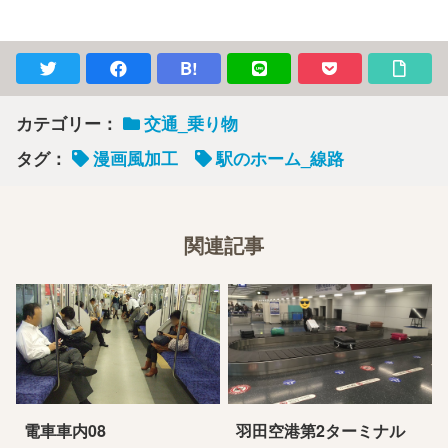
B!
カテゴリー：
交通_乗り物
タグ：
漫画風加工
駅のホーム_線路
関連記事
電車車内08
羽田空港第2ターミナル