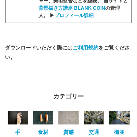
ャー、美術監督などを経験。 当サイトと
背景描き方講座 BLANK COIN
の管理
人。 ▶
プロフィール詳細
ダウンロードいただく際には
ご利用規約
をご覧くださ
い。
カテゴリー
手
食材
質感
交通
街並