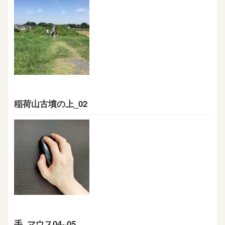
稲荷山古墳の上_02
手_マウス04~05