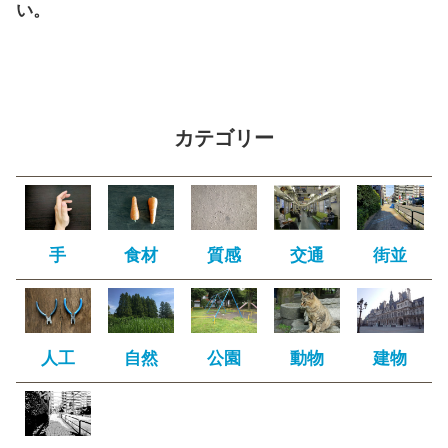
い。
カテゴリー
手
食材
質感
交通
街並
人工
自然
公園
動物
建物