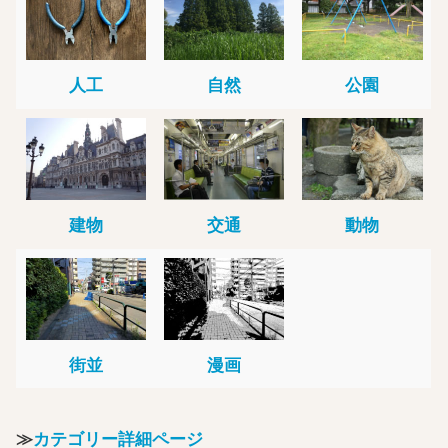
人工
自然
公園
建物
交通
動物
街並
漫画
≫
カテゴリー詳細ページ