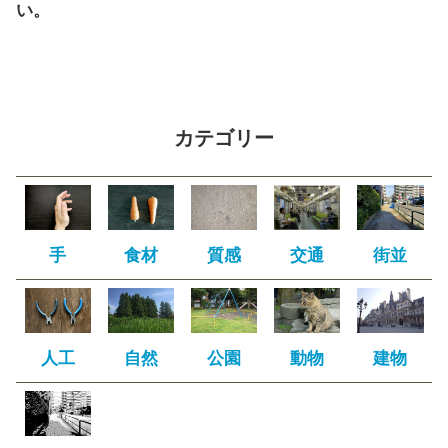
い。
カテゴリー
手
食材
質感
交通
街並
人工
自然
公園
動物
建物