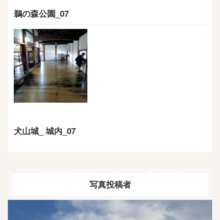
鵜の森公園_07
犬山城_ 城内_07
写真投稿者