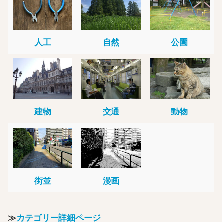
人工
自然
公園
建物
交通
動物
街並
漫画
≫
カテゴリー詳細ページ