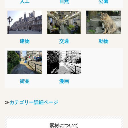
人工
自然
公園
建物
交通
動物
街並
漫画
≫
カテゴリー詳細ページ
素材について