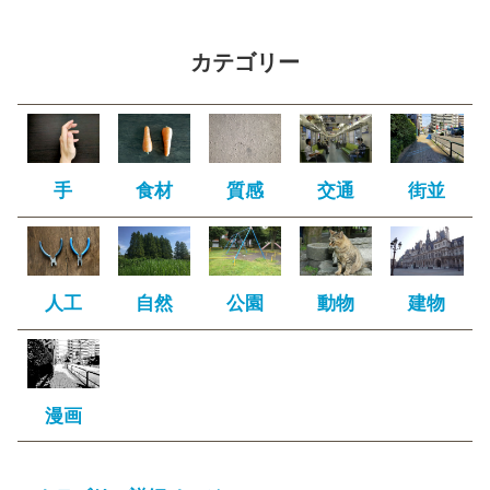
カテゴリー
手
食材
質感
交通
街並
人工
自然
公園
動物
建物
漫画