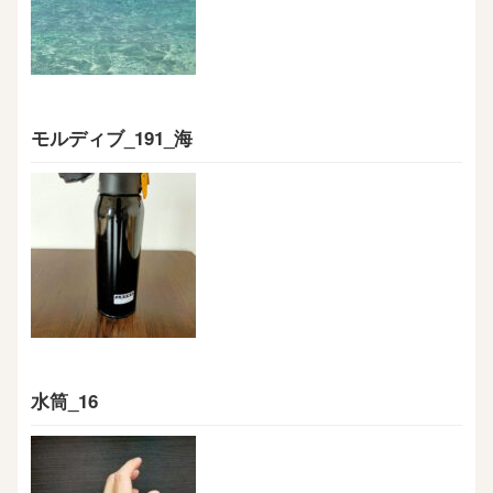
モルディブ_191_海
水筒_16