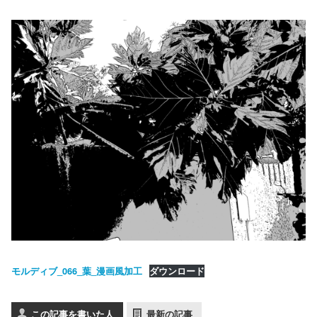
モルディブ_066_葉_漫画風加工
ダウンロード
この記事を書いた人
最新の記事