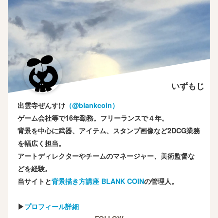
いずもじ
出雲寺ぜんすけ
（‎@blankcoin）
ゲーム会社等で16年勤務。フリーランスで４年。
背景を中心に武器、アイテム、スタンプ画像など2DCG業務
を幅広く担当。
アートディレクターやチームのマネージャー、美術監督な
どを経験。
当サイトと
背景描き方講座 BLANK COIN
の管理人。
▶
プロフィール詳細