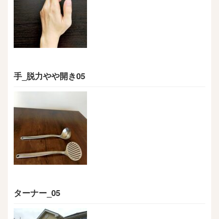
手_脱力やや開き05
ターナー_05