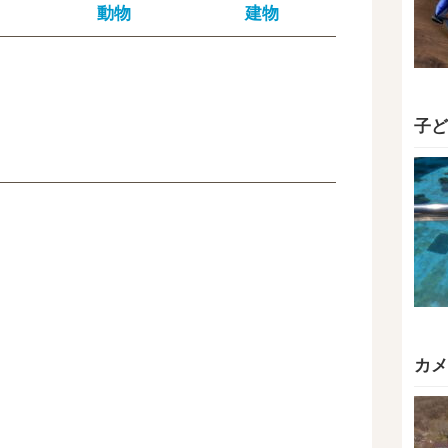
動物
建物
子ど
カメ