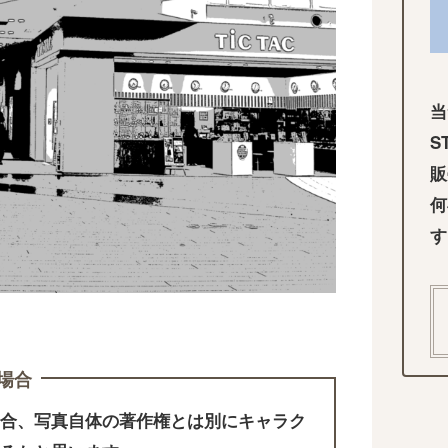
当
S
販
何
す
場合
合、写真自体の著作権とは別にキャラク