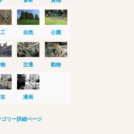
人工
自然
公園
建物
交通
動物
街並
漫画
テゴリー詳細ページ