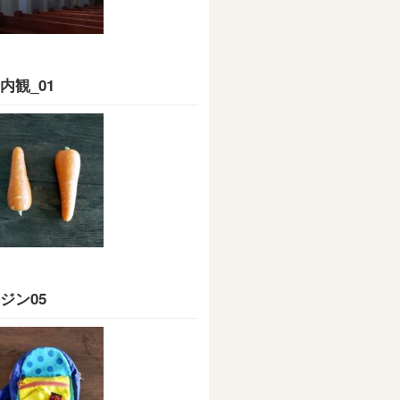
内観_01
ジン05