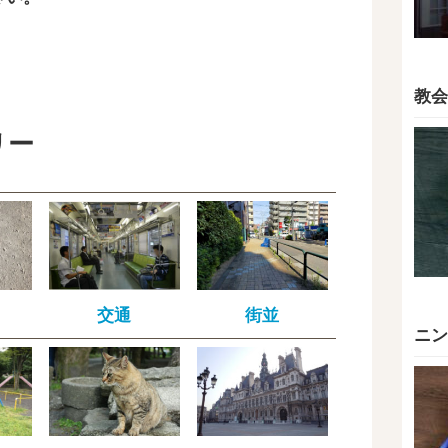
教会
リー
交通
街並
ニン