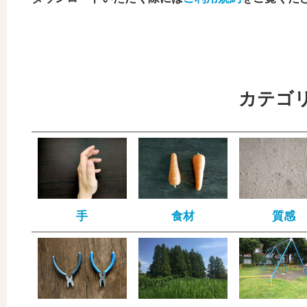
カテゴ
手
食材
質感