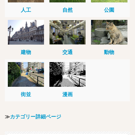
人工
自然
公園
建物
交通
動物
街並
漫画
≫
カテゴリー詳細ページ