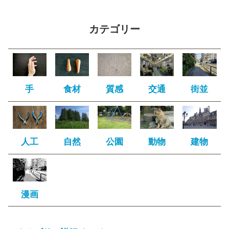
カテゴリー
手
食材
質感
交通
街並
人工
自然
公園
動物
建物
漫画