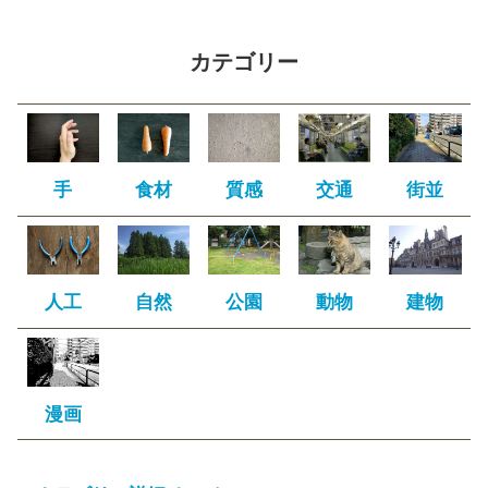
カテゴリー
手
食材
質感
交通
街並
人工
自然
公園
動物
建物
漫画