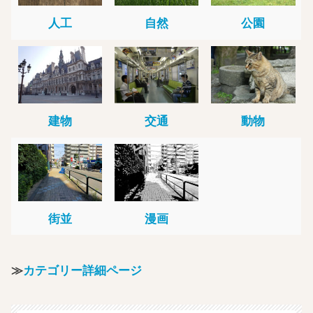
人工
自然
公園
建物
交通
動物
街並
漫画
≫
カテゴリー詳細ページ