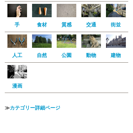
手
食材
質感
交通
街並
人工
自然
公園
動物
建物
漫画
≫
カテゴリー詳細ページ