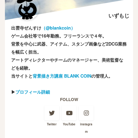
いずもじ
出雲寺ぜんすけ
（‎@blankcoin）
ゲーム会社等で16年勤務。フリーランスで４年。
背景を中心に武器、アイテム、スタンプ画像など2DCG業務
を幅広く担当。
アートディレクターやチームのマネージャー、美術監督な
どを経験。
当サイトと
背景描き方講座 BLANK COIN
の管理人。
▶
プロフィール詳細
FOLLOW
Twitter
YouTube
instagra
m