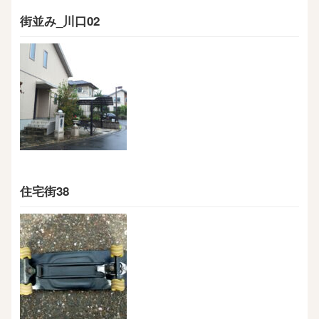
街並み_川口02
住宅街38