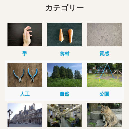
カテゴリー
手
食材
質感
人工
自然
公園