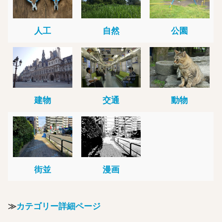
人工
自然
公園
建物
交通
動物
街並
漫画
≫
カテゴリー詳細ページ