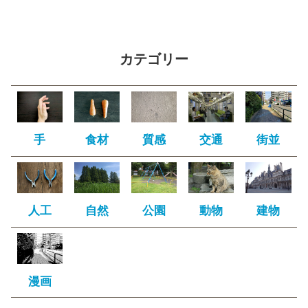
カテゴリー
手
食材
質感
交通
街並
人工
自然
公園
動物
建物
漫画