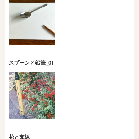
スプーンと鉛筆_01
花と支線