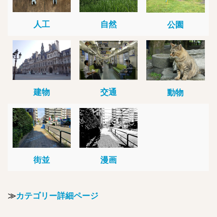
人工
自然
公園
建物
交通
動物
街並
漫画
≫
カテゴリー詳細ページ