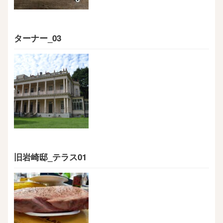
ターナー_03
旧岩崎邸_テラス01