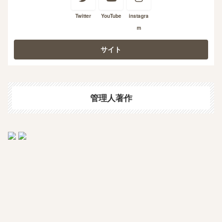
Twitter
YouTube
instagra
m
管理人著作