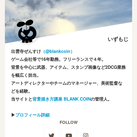
いずもじ
出雲寺ぜんすけ
（‎@blankcoin）
ゲーム会社等で16年勤務。フリーランスで４年。
背景を中心に武器、アイテム、スタンプ画像など2DCG業務
を幅広く担当。
アートディレクターやチームのマネージャー、美術監督な
どを経験。
当サイトと
背景描き方講座 BLANK COIN
の管理人。
▶
プロフィール詳細
FOLLOW