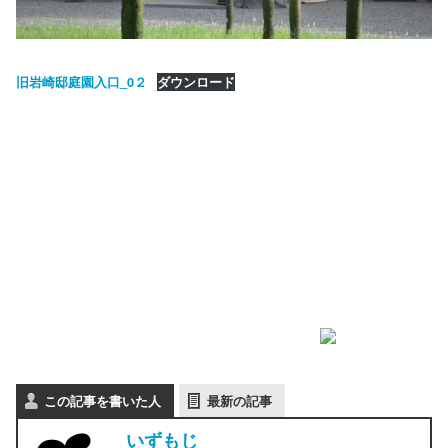
旧岩崎邸庭園入口_0２
ダウンロード
この記事を書いた人
最新の記事
いずもじ