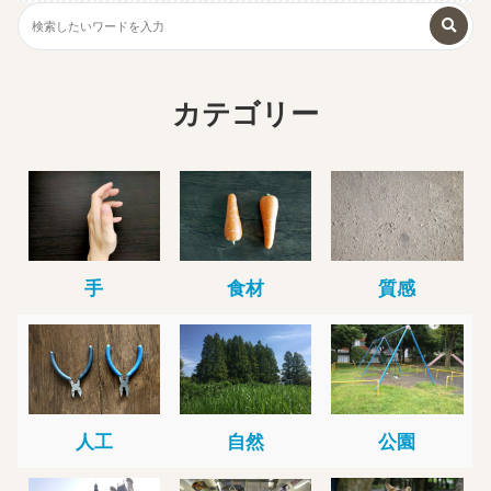
カテゴリー
手
食材
質感
人工
自然
公園