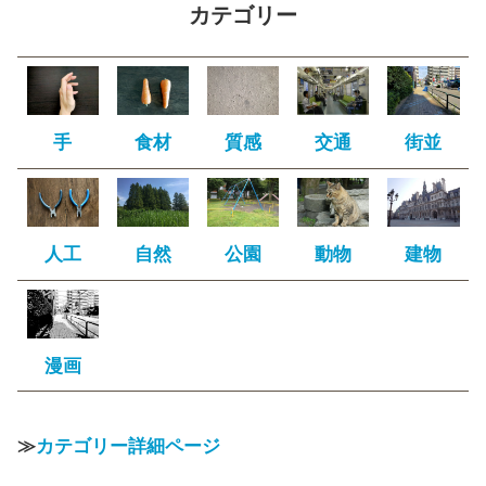
カテゴリー
手
食材
質感
交通
街並
人工
自然
公園
動物
建物
漫画
≫
カテゴリー詳細ページ