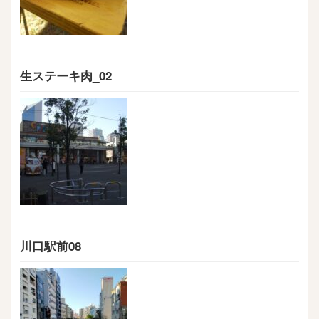
生ステーキ肉_02
川口駅前08