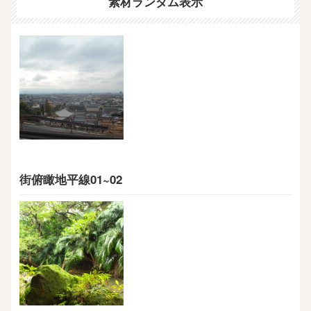
素材ランダム表示
街俯瞰地平線01~02