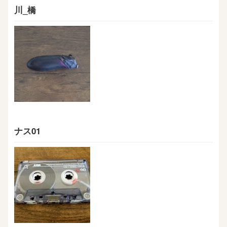
川_橋
ナス01