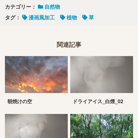
カテゴリー：
自然物
タグ：
漫画風加工
植物
草
関連記事
朝焼けの空
ドライアイス_白煙_02