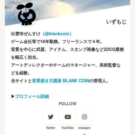
いずもじ
出雲寺ぜんすけ
（‎@blankcoin）
ゲーム会社等で16年勤務。フリーランスで４年。
背景を中心に武器、アイテム、スタンプ画像など2DCG業務
を幅広く担当。
アートディレクターやチームのマネージャー、美術監督な
どを経験。
当サイトと
背景描き方講座 BLANK COIN
の管理人。
▶
プロフィール詳細
FOLLOW
Twitter
YouTube
instagra