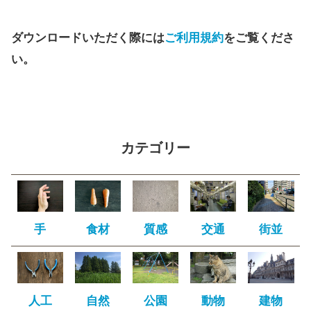
ダウンロードいただく際には
ご利用規約
をご覧くださ
い。
カテゴリー
手
食材
質感
交通
街並
人工
自然
公園
動物
建物