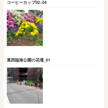
コーヒーカップ02~04
葛西臨海公園の花壇_01