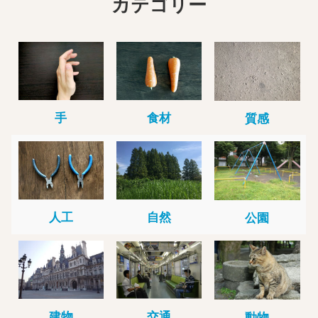
カテゴリー
手
食材
質感
人工
自然
公園
建物
交通
動物