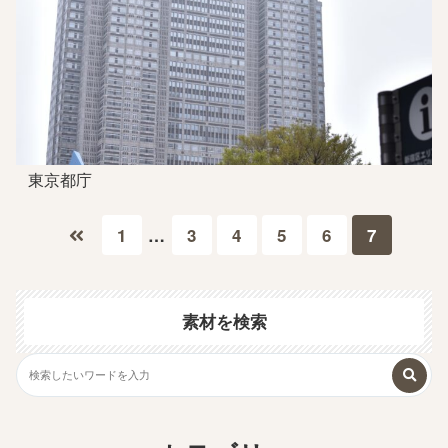
東京都庁
1
…
3
4
5
6
7
素材を検索