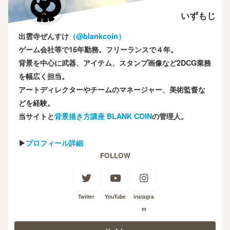
いずもじ
出雲寺ぜんすけ
（‎@blankcoin）
ゲーム会社等で16年勤務。フリーランスで４年。
背景を中心に武器、アイテム、スタンプ画像など2DCG業務
を幅広く担当。
アートディレクターやチームのマネージャー、美術監督な
どを経験。
当サイトと
背景描き方講座 BLANK COIN
の管理人。
▶
プロフィール詳細
FOLLOW
Twitter
YouTube
instagra
m