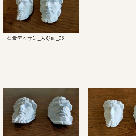
石膏デッサン_大顔面_05