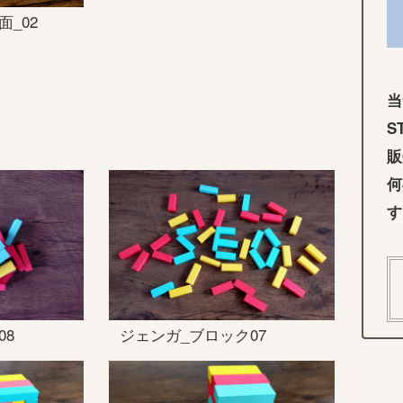
_02
当
S
販
何
す
08
ジェンガ_ブロック07