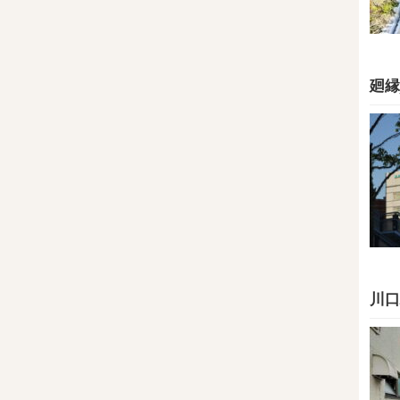
廻縁
川口