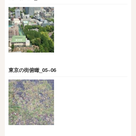
東京の街俯瞰_05~06