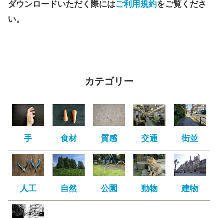
ダウンロードいただく際には
ご利用規約
をご覧くださ
い。
カテゴリー
手
食材
質感
交通
街並
人工
自然
公園
動物
建物