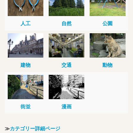
人工
自然
公園
建物
交通
動物
街並
漫画
≫
カテゴリー詳細ページ