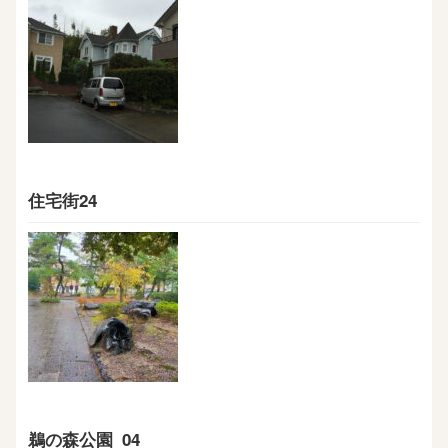
住宅街24
鵜の森公園_04