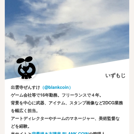
いずもじ
出雲寺ぜんすけ
（‎@blankcoin）
ゲーム会社等で16年勤務。フリーランスで４年。
背景を中心に武器、アイテム、スタンプ画像など2DCG業務
を幅広く担当。
アートディレクターやチームのマネージャー、美術監督な
どを経験。
当サイトと
背景描き方講座 BLANK COIN
の管理人。