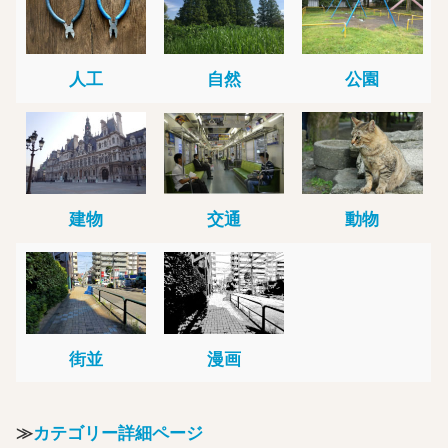
人工
自然
公園
建物
交通
動物
街並
漫画
≫
カテゴリー詳細ページ