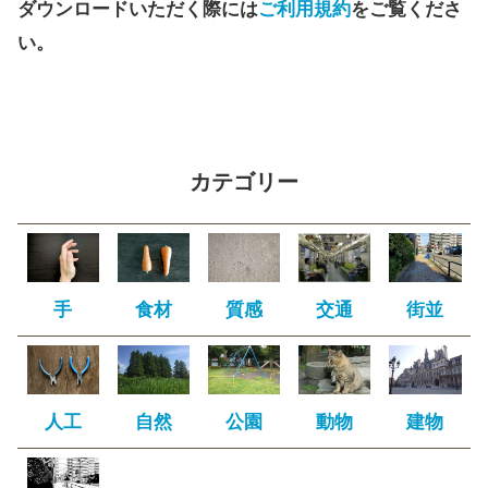
ダウンロードいただく際には
ご利用規約
をご覧くださ
い。
カテゴリー
手
食材
質感
交通
街並
人工
自然
公園
動物
建物