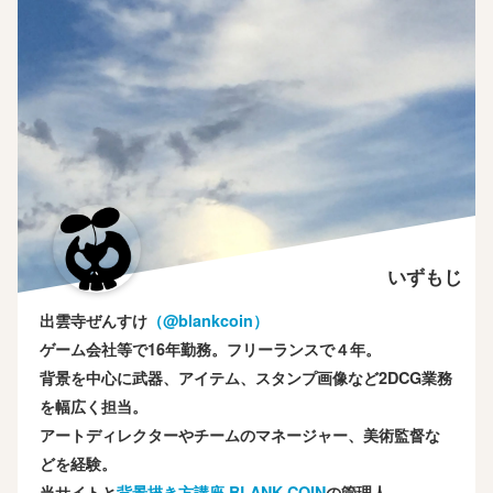
いずもじ
出雲寺ぜんすけ
（‎@blankcoin）
ゲーム会社等で16年勤務。フリーランスで４年。
背景を中心に武器、アイテム、スタンプ画像など2DCG業務
を幅広く担当。
アートディレクターやチームのマネージャー、美術監督な
どを経験。
当サイトと
背景描き方講座 BLANK COIN
の管理人。