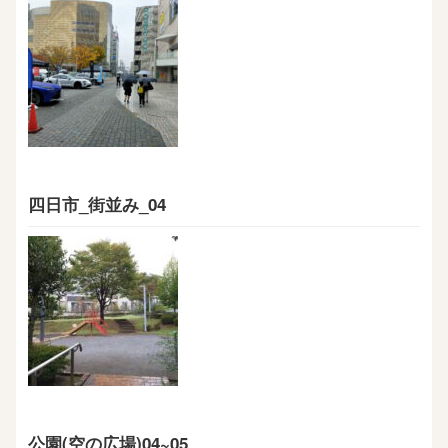
四日市_街並み_04
公園(空の広場)04~05