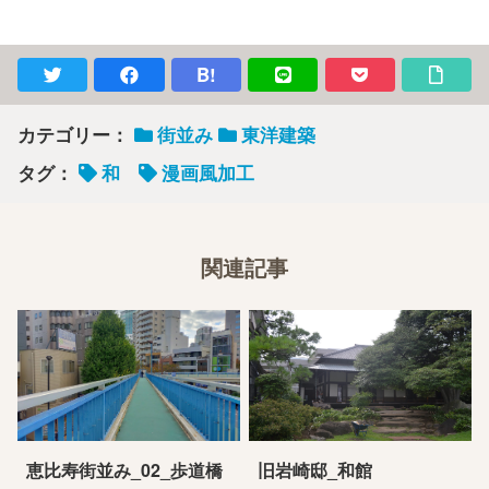
B!
カテゴリー：
街並み
東洋建築
タグ：
和
漫画風加工
関連記事
恵比寿街並み_02_歩道橋
旧岩崎邸_和館