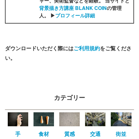
ャー、美術監督などを経験。 当サイトと
背景描き方講座 BLANK COIN
の管理
人。 ▶
プロフィール詳細
ダウンロードいただく際には
ご利用規約
をご覧くださ
い。
カテゴリー
手
食材
質感
交通
街並