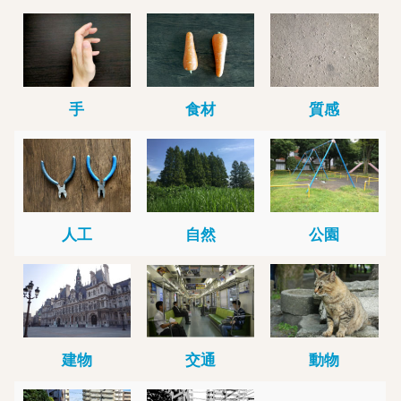
手
食材
質感
人工
自然
公園
建物
交通
動物