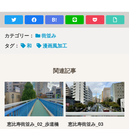
B!
カテゴリー：
街並み
タグ：
和
漫画風加工
関連記事
恵比寿街並み_02_歩道橋
恵比寿街並み_03