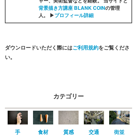
ャー、美術監督などを経験。 当サイトと
背景描き方講座 BLANK COIN
の管理
人。 ▶
プロフィール詳細
ダウンロードいただく際には
ご利用規約
をご覧くださ
い。
カテゴリー
手
食材
質感
交通
街並