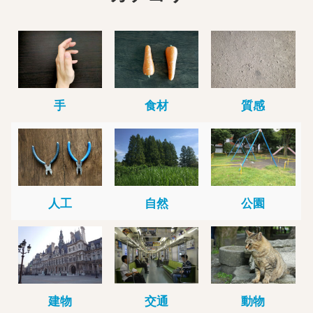
手
食材
質感
人工
自然
公園
建物
交通
動物