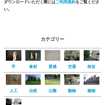
ダウンロードいただく際には
ご利用規約
をご覧くださ
い。
カテゴリー
手
食材
質感
交通
街並
人工
自然
公園
動物
建物