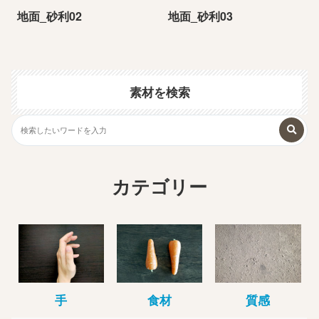
地面_砂利02
地面_砂利03
素材を検索
カテゴリー
手
食材
質感