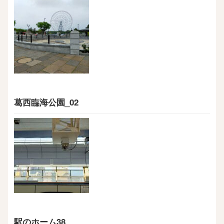
葛西臨海公園_02
駅のホーム38