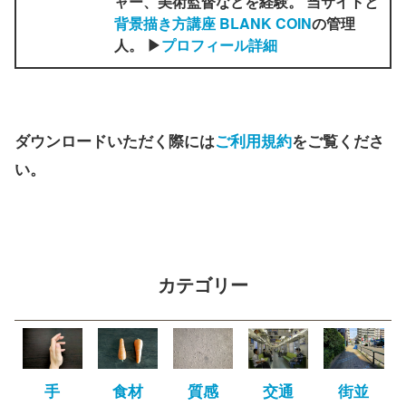
ャー、美術監督などを経験。 当サイトと
背景描き方講座 BLANK COIN
の管理
人。 ▶
プロフィール詳細
ダウンロードいただく際には
ご利用規約
をご覧くださ
い。
カテゴリー
手
食材
質感
交通
街並