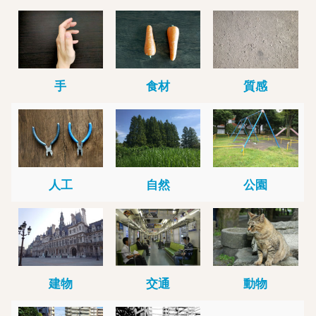
手
食材
質感
人工
自然
公園
建物
交通
動物