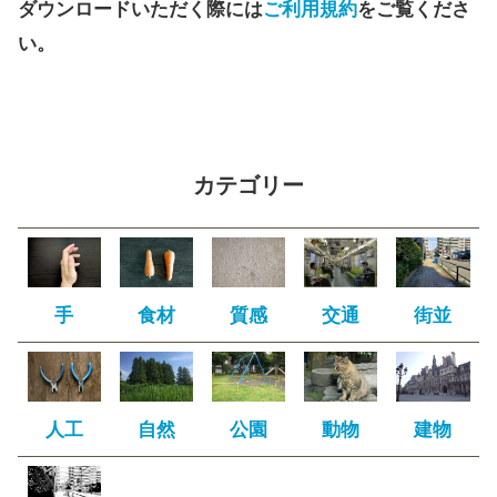
ダウンロードいただく際には
ご利用規約
をご覧くださ
い。
カテゴリー
手
食材
質感
交通
街並
人工
自然
公園
動物
建物