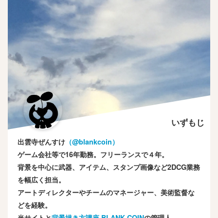
いずもじ
出雲寺ぜんすけ
（‎@blankcoin）
ゲーム会社等で16年勤務。フリーランスで４年。
背景を中心に武器、アイテム、スタンプ画像など2DCG業務
を幅広く担当。
アートディレクターやチームのマネージャー、美術監督な
どを経験。
当サイトと
背景描き方講座 BLANK COIN
の管理人。