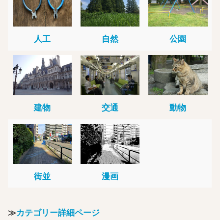
人工
自然
公園
建物
交通
動物
街並
漫画
≫
カテゴリー詳細ページ