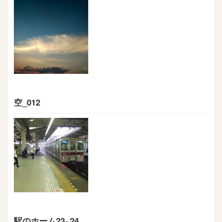
空_012
駅のホーム23~24