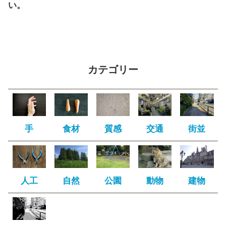
い。
カテゴリー
手
食材
質感
交通
街並
人工
自然
公園
動物
建物