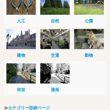
人工
自然
公園
建物
交通
動物
街並
漫画
≫
カテゴリー詳細ページ