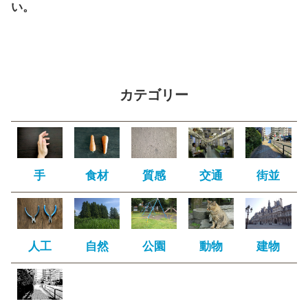
い。
カテゴリー
手
食材
質感
交通
街並
人工
自然
公園
動物
建物