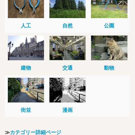
人工
自然
公園
建物
交通
動物
街並
漫画
≫
カテゴリー詳細ページ