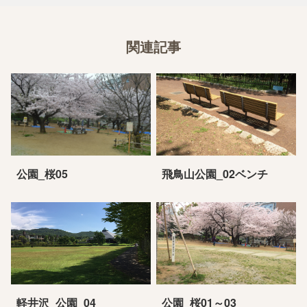
関連記事
公園_桜05
飛鳥山公園_02ベンチ
軽井沢_公園_04
公園_桜01～03