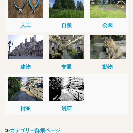
人工
自然
公園
建物
交通
動物
街並
漫画
≫
カテゴリー詳細ページ