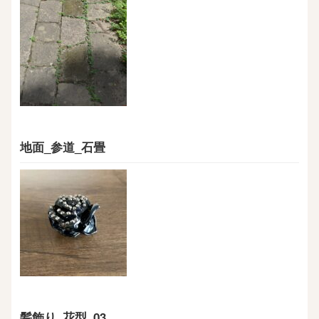
地面_参道_石畳
髪飾り_花型_03