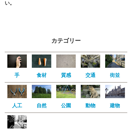
い。
カテゴリー
手
食材
質感
交通
街並
人工
自然
公園
動物
建物