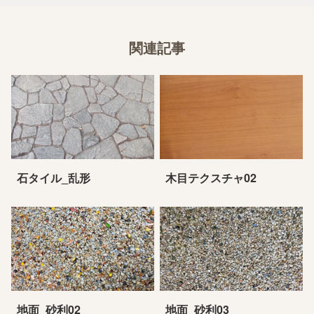
関連記事
石タイル_乱形
木目テクスチャ02
地面_砂利02
地面_砂利03