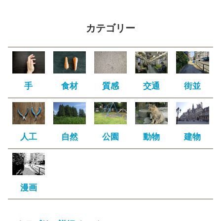
カテゴリー
手
食材
質感
交通
街並
人工
自然
公園
動物
建物
漫画