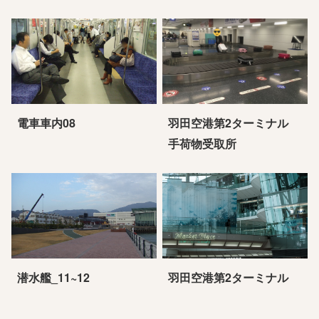
電車車内08
羽田空港第2ターミナル
手荷物受取所
潜水艦_11~12
羽田空港第2ターミナル