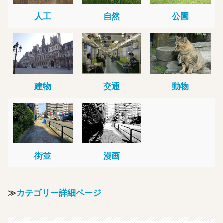
人工
自然
公園
建物
交通
動物
街並
漫画
≫
カテゴリー詳細ページ