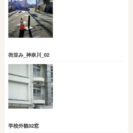
街並み_神奈川_02
学校外観02窓