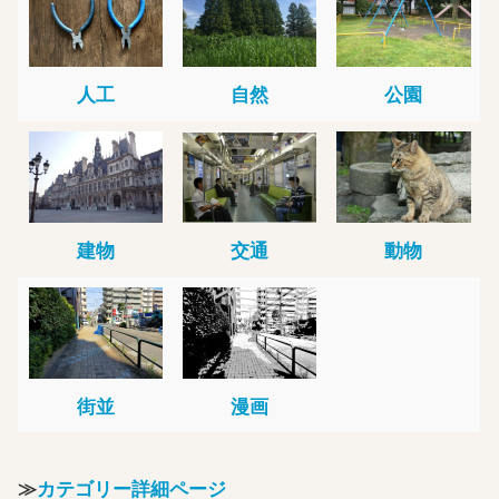
人工
自然
公園
建物
交通
動物
街並
漫画
≫
カテゴリー詳細ページ