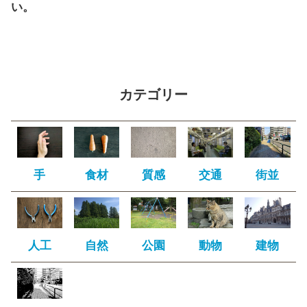
い。
カテゴリー
手
食材
質感
交通
街並
人工
自然
公園
動物
建物