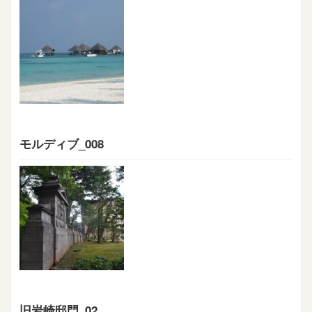
モルディブ_008
旧岩崎邸門_02